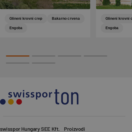
Glineni krovni crep
Bakarno crvena
Glineni krovni 
Engoba
Engoba
swisspor Hungary SEE Kft.
Proizvodi