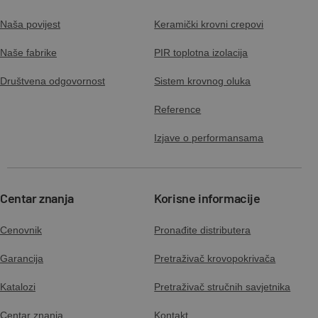
Naša povijest
Keramički krovni crepovi
Naše fabrike
PIR toplotna izolacija
Društvena odgovornost
Sistem krovnog oluka
Reference
Izjave o performansama
Centar znanja
Korisne informacije
Cenovnik
Pronađite distributera
Garancija
Pretraživač krovopokrivača
Katalozi
Pretraživač stručnih savjetnika
Centar znanja
Kontakt