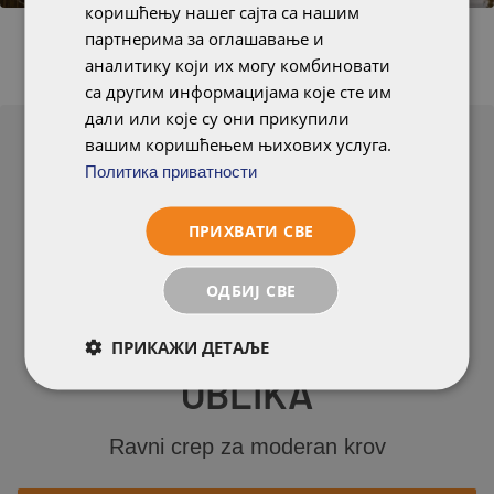
коришћењу нашег сајта са нашим
партнерима за оглашавање и
аналитику који их могу комбиновати
са другим информацијама које сте им
дали или које су они прикупили
вашим коришћењем њихових услуга.
Политика приватности
ПРИХВАТИ СВЕ
RONA
ОДБИЈ СВЕ
SEGMENTNOG
ПРИКАЖИ ДЕТАЉЕ
OBLIKA
Ravni crep za moderan krov