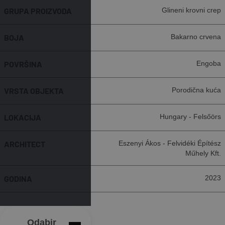
GRUPA PROIZVODA
Glineni krovni crep
BOJA
Bakarno crvena
POVRŠINA
Engoba
VRSTA OBJEKTA
Porodična kuća
LOKACIJA
Hungary - Felsőörs
ARCHITECT
Eszenyi Ákos - Felvidéki Építész
Műhely Kft.
GODINA
2023
Odabir