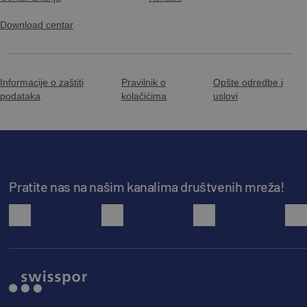
Download centar
Informacije o zaštiti
Pravilnik o
Opšte odredbe i
podataka
kolačićima
uslovi
Pratite nas na našim kanalima društvenih mreža!
facebook
youtube
instagram