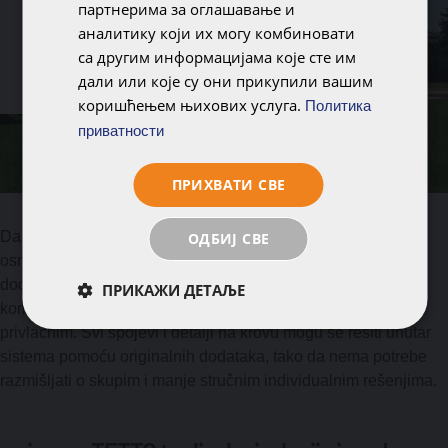
партнерима за оглашавање и
Slovenija
аналитику који их могу комбиновати
са другим информацијама које сте им
Україна
дали или које су они прикупили вашим
коришћењем њихових услуга.
Политика
приватности
ПРИХВАТИ СВЕ
Da krov ne bude samo estetski i lep, nije dovoljna samo
ОДБИЈ СВЕ
osnovna crep odličnog kvaliteta. Elementi našeg programa
dodataka čine promišljen i optimizovan sistem. Sadrži sve
ПРИКАЖИ ДЕТАЉЕ
komponente koje mogu učiniti krov zaista bezbednim i
privlačnim. Svi spojevi i detalji na krovu mogu se rešiti unutar
sistema pomoću originalnih dodataka, tako da nema potrebe
razmišljati o skupim i manje stručnim individualnim rešenjima.