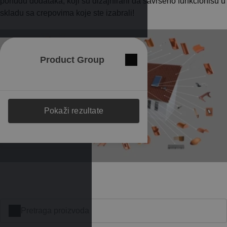
ponudu dodataka, koji su dizajnirani da savršeno funkcionišu u
skladu sa crepovima koje ste izabrali!
Product Group
Zatvori
Membranes
Pokaži rezultate
Glineni krovni crep