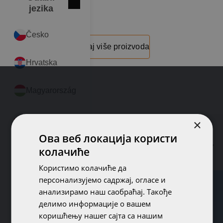
Zatvori
International
jezika
Česko
Učitaj više proizvoda
Hrvatska
Magyarország
Polska
×
Ова веб локација користи
Sistemski pristup, dodaci i pribor
România
колачиће
Користимо колачиће да
Serbia
персонализујемо садржај, огласе и
анализирамо наш саобраћај. Такође
Slovensko
делимо информације о вашем
коришћењу нашег сајта са нашим