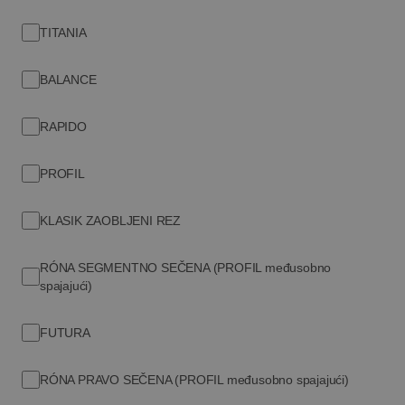
TITANIA
Informacije o zaštiti
Pravilnik o
Opšte odredbe i
podataka
kolačićima
uslovi
BALANCE
RAPIDO
PROFIL
Pratite nas na našim kanalima društvenih mreža!
facebook
youtube
instagram
KLASIK ZAOBLJENI REZ
RÓNA SEGMENTNO SEČENA (PROFIL međusobno
spajajući)
FUTURA
Deo smo swisspor grupe.
https://www.swissporgroup.com
RÓNA PRAVO SEČENA (PROFIL međusobno spajajući)