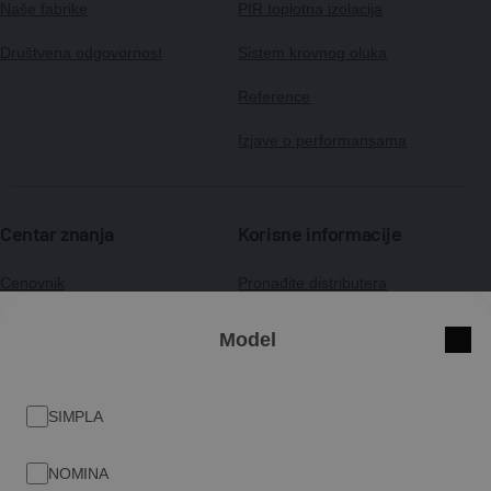
Naše fabrike
PIR toplotna izolacija
Društvena odgovornost
Sistem krovnog oluka
Reference
Izjave o performansama
Centar znanja
Korisne informacije
Cenovnik
Pronađite distributera
Garancija
Pretraživač krovopokrivača
Model
Zatvo
Katalozi
Pretraživač stručnih savjetnika
Centar znanja
Kontakt
SIMPLA
Download centar
NOMINA