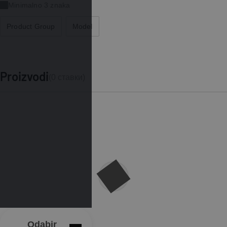
Minimalno 3 znaka
Product Group
Model
Proizvodi
(
0
ставки)
Odabir