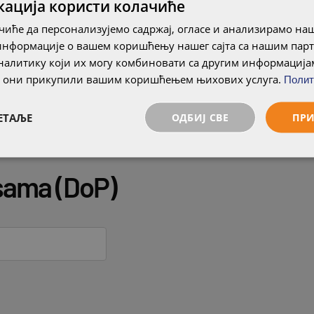
кација користи колачиће
иће да персонализујемо садржај, огласе и анализирамо наш
информације о вашем коришћењу нашег сајта са нашим пар
алитику који их могу комбиновати са другим информацијам
су они прикупили вашим коришћењем њихових услуга.
Полит
ЕТАЉЕ
ОДБИЈ СВЕ
ПРИ
nsama (DoP)