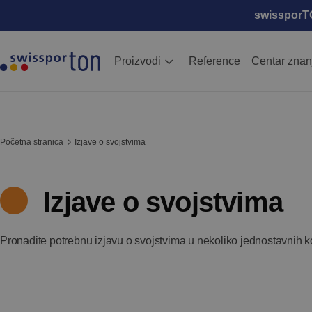
swissporTON
Proizvodi
Reference
Centar znan
Početna stranica
Izjave o svojstvima
Izjave o svojstvima
Pronađite potrebnu izjavu o svojstvima u nekoliko jednostavnih k