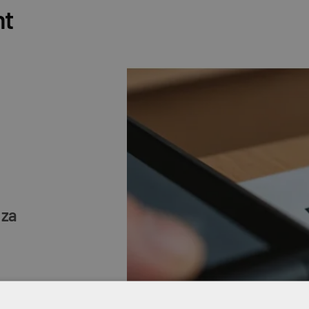
nt
 za