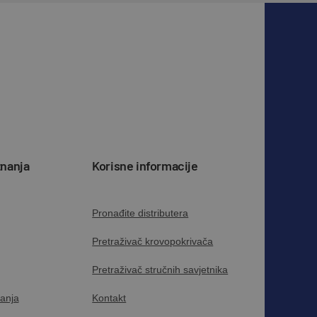
znanja
Korisne informacije
Pronađite distributera
Pretraživač krovopokrivača
Pretraživač stručnih savjetnika
anja
Kontakt