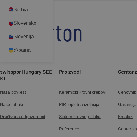
Serbia
Slovensko
Slovenija
Україна
swisspor Hungary SEE
Proizvodi
Centar 
Kft.
Naša povijest
Keramički krovni crepovi
Cenovnik
Naše fabrike
PIR toplotna izolacija
Garancija
Društvena odgovornost
Sistem krovnog oluka
Katalozi
Reference
Centar zn