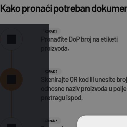
Kako pronaći potreban dokume
KORAK 1
Pronađite DoP broj na etiketi
proizvoda.
KORAK 2
Skenirajte QR kod ili unesite broj
odnosno naziv proizvoda u polje
pretragu ispod.
KORAK 3