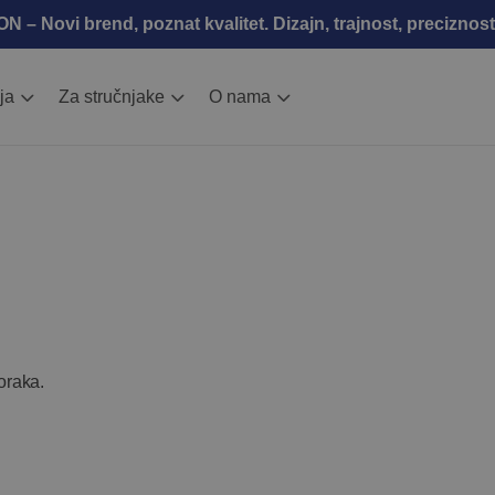
 – Novi brend, poznat kvalitet. Dizajn, trajnost, preciznost
ja
Za stručnjake
O nama
oraka.