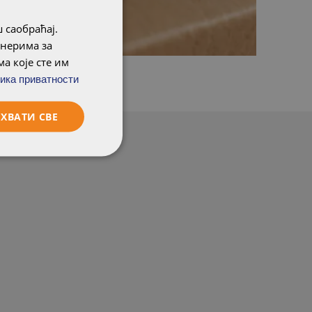
 саобраћај.
тнерима за
а које сте им
ика приватности
ХВАТИ СВЕ