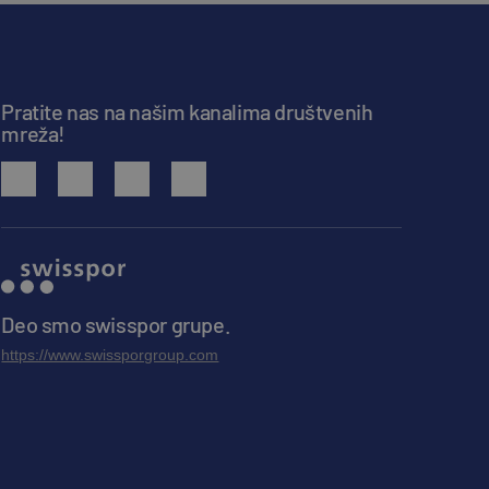
Pratite nas na našim kanalima društvenih
mreža!
facebook
youtube
instagram
linkedin
Deo smo swisspor grupe.
https://www.swissporgroup.com