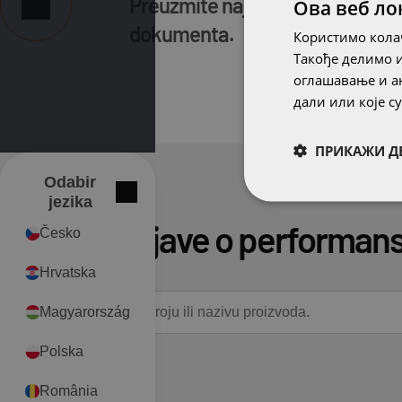
Preuzmite najnoviju verziju
Ова веб ло
dokumenta.
Користимо колач
Такође делимо 
оглашавање и ан
дали или које 
ПРИКАЖИ Д
Odabir
International
Zatvori
jezika
Pretraga izjave o performa
Česko
Hrvatska
Magyarország
Polska
România