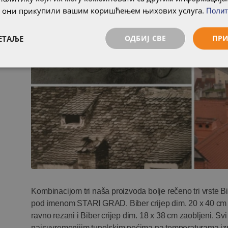
су они прикупили вашим коришћењем њихових услуга.
Полит
ЕТАЉЕ
ОДБИЈ СВЕ
ПРИ
Kombinacijom tri naša proizvoda bolje rečeno tri vrste B
pod imenom STARI GRAD. Biber crijep dim. 20 x 40 cm za
ravno rezani i Biber crijep dim. 18 x 38 cm zaobljeni. Sv
najsuvremenijim tunelskim pećima na temperaturama iz