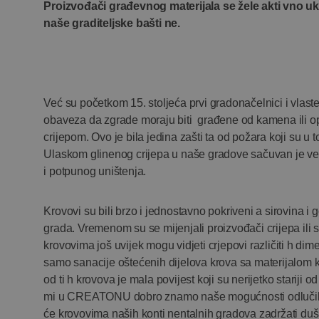
Proizvođači građevnog materijala se žele akti vno ukl
naše graditeljske bašti ne.
Već su početkom 15. stoljeća prvi gradonačelnici i vlast
obaveza da zgrade moraju biti građene od kamena ili op
crijepom. Ovo je bila jedina zašti ta od požara koji su u
Ulaskom glinenog crijepa u naše gradove sačuvan je velik
i potpunog uništenja.
Krovovi su bili brzo i jednostavno pokriveni a sirovina i g
grada. Vremenom su se mijenjali proizvođači crijepa ili
krovovima još uvijek mogu vidjeti crjepovi različiti h dim
samo sanacije oštećenih dijelova krova sa materijalom ko
od ti h krovova je mala povijest koji su nerijetko stariji 
mi u CREATONU dobro znamo naše mogućnosti odlučili s
će krovovima naših konti nentalnih gradova zadržati dušu