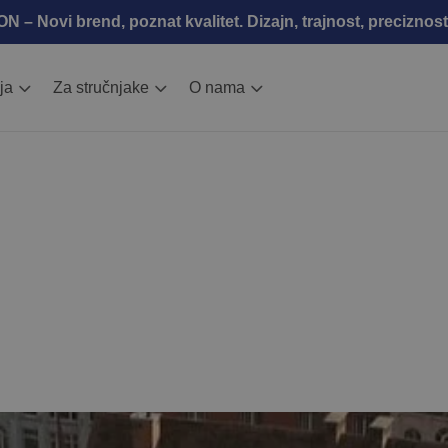
 – Novi brend, poznat kvalitet. Dizajn, trajnost, preciznost
ja
Za stručnjake
O nama