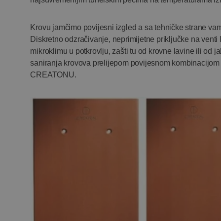
Krovu jamčimo povijesni izgled a sa tehničke strane v
Diskretno odzračivanje, neprimijetne priključke na venti 
mikroklimu u potkrovlju, zašti tu od krovne lavine ili od 
saniranja krovova prelijepom povijesnom kombinacijom v
CREATONU.