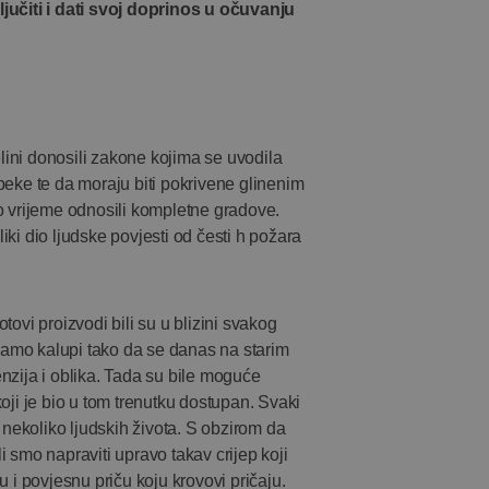
jučiti i dati svoj doprinos u očuvanju
elini donosili zakone kojima se uvodila
eke te da moraju biti pokrivene glinenim
 to vrijeme odnosili kompletne gradove.
i dio ljudske povjesti od česti h požara
otovi proizvodi bili su u blizini svakog
 samo kalupi tako da se danas na starim
enzija i oblika. Tada su bile moguće
ji je bio u tom trenutku dostupan. Svaki
od nekoliko ljudskih života. S obzirom da
mo napraviti upravo takav crijep koji
 i povjesnu priču koju krovovi pričaju.