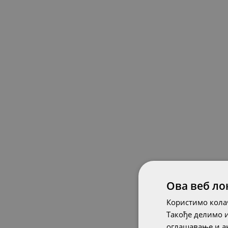
Ова веб ло
Користимо колач
Такође делимо 
оглашавање и ан