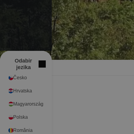
Odabir
International
Zatvori
jezika
Česko
Hrvatska
Magyarország
Polska
România