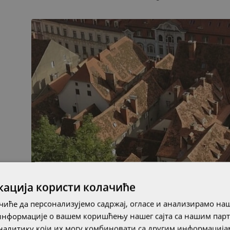
кација користи колачиће
иће да персонализујемо садржај, огласе и анализирамо наш
информације о вашем коришћењу нашег сајта са нашим пар
алитику који их могу комбиновати са другим информацијам