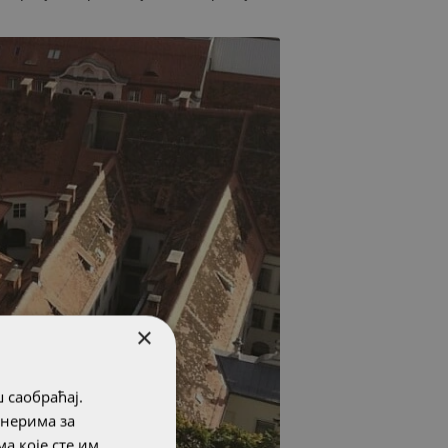
×
 саобраћај.
тнерима за
а које сте им