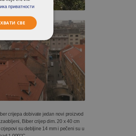
ика приватности
ХВАТИ СВЕ
iber crijepa dobivate jedan novi proizvod
obljeni, Biber crijep dim. 20 x 40 cm
i crjepovi su debljine 14 mm i pečeni su u
nad 1.000°C.