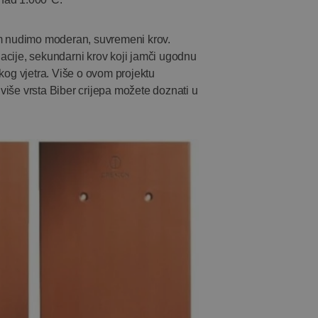
am nudimo moderan, suvremeni krov.
lacije, sekundarni krov koji jamči ugodnu
jakog vjetra. Više o ovom projektu
iše vrsta Biber crijepa možete doznati u