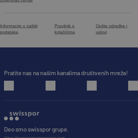
Download centar
Informacije o zaštiti
Pravilnik o
Opšte odredbe i
podataka
kolačićima
uslovi
Pratite nas na našim kanalima društvenih mreža!
facebook
youtube
instagram
Deo smo swisspor grupe.
https://www.swissporgroup.com