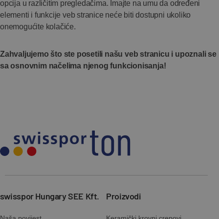
opcija u različitim pregledačima. Imajte na umu da određeni
elementi i funkcije veb stranice neće biti dostupni ukoliko
onemogućite kolačiće.
Zahvaljujemo što ste posetili našu veb stranicu i upoznali se
sa osnovnim načelima njenog funkcionisanja!
swisspor Hungary SEE Kft.
Proizvodi
Naša povijest
Keramički krovni crepovi