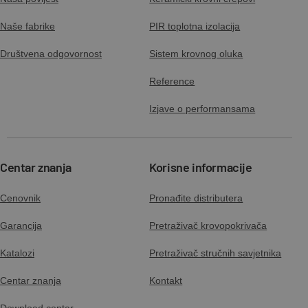
Naše fabrike
PIR toplotna izolacija
Društvena odgovornost
Sistem krovnog oluka
Reference
Izjave o performansama
Centar znanja
Korisne informacije
Cenovnik
Pronađite distributera
Garancija
Pretraživač krovopokrivača
Katalozi
Pretraživač stručnih savjetnika
Centar znanja
Kontakt