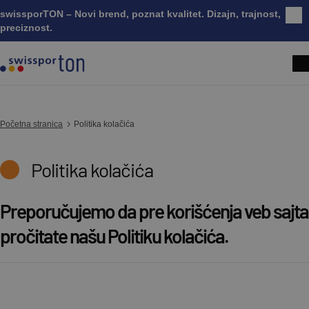
swissporTON – Novi brend, poznat kvalitet. Dizajn, trajnost,
Zatv
preciznost.
Početna stranica
Politika kolačića
Politika kolačića
Preporučujemo da pre korišćenja veb sajta
pročitate našu Politiku kolačića.