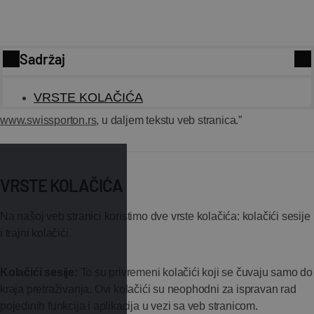
Sadržaj
Na određenim delovima naših veb stranica koristimo kolačiće
VRSTE KOLAČIĆA
(eng. ‘Cookie’). Ovaj pravilnik odnosi se na našu veb stranicu
www.swissporton.rs
, u daljem tekstu veb stranica.”
VRSTE KOLAČIĆA
Na našoj veb stranici koristimo dve vrste kolačića: kolačići sesije
i trajni kolačići.
Kolačići sesije:
To su privremeni kolačići koji se čuvaju samo do
kraja pretraživanja. Ovi kolačići su neophodni za ispravan rad
pojedinih funkcija i aplikacija u vezi sa veb stranicom.