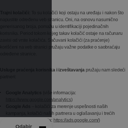
Trajni kolačići:
To su kolačići koji ostaju na uređaju i nakon što
napustite određenu veb stranicu. Oni, na osnovu nasumično
generisanog broja, pomažu u identifikaciji pojedinačnih
korisnika. Period tokom kojeg takav kolačić ostaje na računaru
zavisi od vrste kolačića. Sačuvani kolačići (za praćenje)
korišćeni na veb stranici pružaju važne podatke o saobraćaju
određene stranice.
Usluge praćenja korisnika i izveštavanja
pružaju nam sledeći
partneri:
Google Analytics
(više informacija:
https://www.google.com/analytics
)
Google Ads
– kolačići za merenje uspešnosti naših
kampanja, kolačići naših partnera u oglašavanju i trećih
strana (više informacija:
https://ads.google.com/
)
Odabir