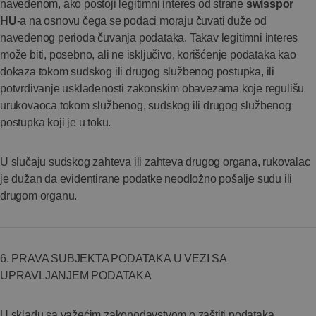
navedenom, ako postoji legitimni interes od strane
swisspor
HU
-a na osnovu čega se podaci moraju čuvati duže od
navedenog perioda čuvanja podataka. Takav legitimni interes
može biti, posebno, ali ne isključivo, korišćenje podataka kao
dokaza tokom sudskog ili drugog službenog postupka, ili
potvrđivanje usklađenosti zakonskim obavezama koje regulišu
urukovaoca tokom službenog, sudskog ili drugog službenog
postupka koji je u toku.
U slučaju sudskog zahteva ili zahteva drugog organa, rukovalac
je dužan da evidentirane podatke neodložno pošalje sudu ili
drugom organu.
6. PRAVA SUBJEKTA PODATAKA U VEZI SA
UPRAVLJANJEM PODATAKA
U skladu sa važećim zakonodavstvom o zaštiti podataka,