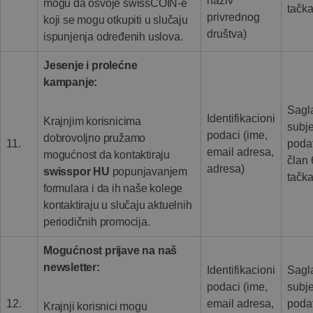
naziv
mogu da osvoje swissCOIN-e
tačka
privrednog
koji se mogu otkupiti u slučaju
društva)
ispunjenja određenih uslova.
Jesenje i prolećne
kampanje:
Sagl
Identifikacioni
Krajnjim korisnicima
subj
podaci (ime,
dobrovoljno pružamo
11.
poda
email adresa,
mogućnost da kontaktiraju
član 
adresa)
swisspor HU
popunjavanjem
tačka
formulara i da ih naše kolege
kontaktiraju u slučaju aktuelnih
periodičnih promocija.
Mogućnost prijave na naš
newsletter:
Identifikacioni
Sagl
podaci (ime,
subj
12.
email adresa,
poda
Krajnji korisnici mogu