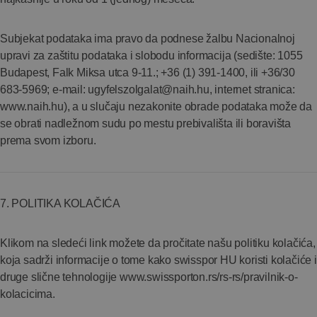
Subjekat podataka ima pravo da podnese žalbu Nacionalnoj
upravi za zaštitu podataka i slobodu informacija (sedište: 1055
Budapest, Falk Miksa utca 9-11.; +36 (1) 391-1400, ili +36/30
683-5969; e-mail:
ugyfelszolgalat@naih.hu
, internet stranica:
www.naih.hu), a u slučaju nezakonite obrade podataka može da
se obrati nadležnom sudu po mestu prebivališta ili boravišta
prema svom izboru.
7. POLITIKA KOLAČIĆA
Klikom na sledeći link možete da pročitate našu politiku kolačića,
koja sadrži informacije o tome kako swisspor HU koristi kolačiće i
druge slične tehnologije www.swissporton.rs/rs-rs/pravilnik-o-
kolacicima.