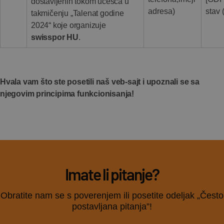
dostavljenih tokom učešća u
adresa)
stav 
takmičenju „Talenat godine
2024“ koje organizuje
swisspor HU
.
Hvala vam što ste posetili naš veb-sajt i upoznali se sa
njegovim principima funkcionisanja!
Imate li pitanje?
Obratite nam se s poverenjem ili posetite odeljak „Često
postavljana pitanja”!