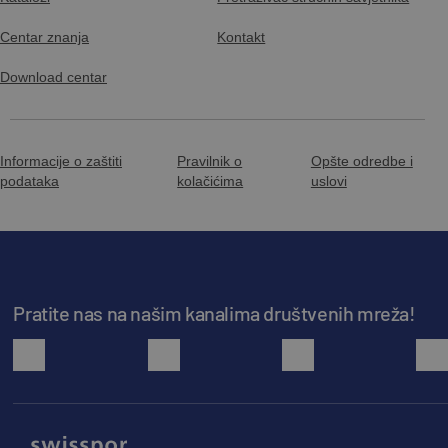
Centar znanja
Kontakt
Download centar
Informacije o zaštiti
Pravilnik o
Opšte odredbe i
podataka
kolačićima
uslovi
Pratite nas na našim kanalima društvenih mreža!
facebook
youtube
instagram