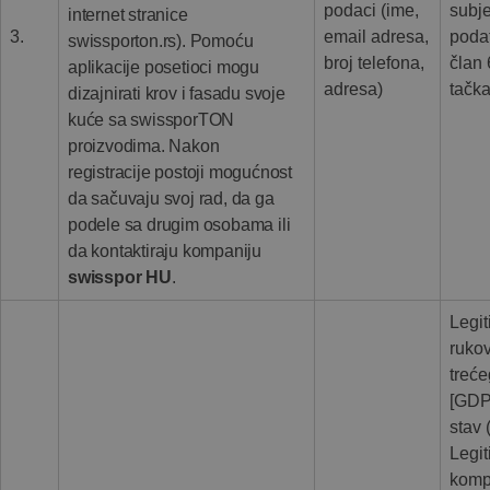
podaci (ime,
subj
internet stranice
3.
email adresa,
poda
swissporton.rs). Pomoću
broj telefona,
član 
aplikacije posetioci mogu
adresa)
tačka
dizajnirati krov i fasadu svoje
kuće sa swissporTON
proizvodima. Nakon
registracije postoji mogućnost
da sačuvaju svoj rad, da ga
podele sa drugim osobama ili
da kontaktiraju kompaniju
swisspor HU
.
Legit
rukov
treće
[GDP
stav 
Legit
komp