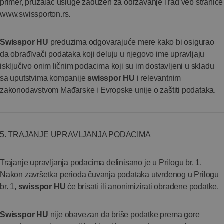
primer, pružalac usluge zadužen za održavanje i rad veb stranice
www.swissporton.rs.
Swisspor HU
preduzima odgovarajuće mere kako bi osigurao
da obrađivači podataka koji deluju u njegovo ime upravljaju
isključivo onim ličnim podacima koji su im dostavljeni u skladu
sa uputstvima kompanije
swisspor HU
i relevantnim
zakonodavstvom Mađarske i Evropske unije o zaštiti podataka.
5. TRAJANJE UPRAVLJANJA PODACIMA
Trajanje upravljanja podacima definisano je u Prilogu br. 1.
Nakon završetka perioda čuvanja podataka utvrđenog u Prilogu
br. 1,
swisspor HU
će brisati ili anonimizirati obrađene podatke.
Swisspor HU
nije obavezan da briše podatke prema gore