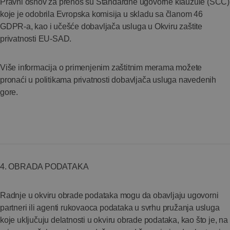
Pravni osnov za prenos su Standardne ugovorne klauzule (SCC)
koje je odobrila Evropska komisija u skladu sa članom 46
GDPR-a, kao i učešće dobavljača usluga u Okviru zaštite
privatnosti EU-SAD.
Više informacija o primenjenim zaštitnim merama možete
pronaći u politikama privatnosti dobavljača usluga navedenih
gore.
4. OBRADA PODATAKA
Radnje u okviru obrade podataka mogu da obavljaju ugovorni
partneri ili agenti rukovaoca podataka u svrhu pružanja usluga
koje uključuju delatnosti u okviru obrade podataka, kao što je, na