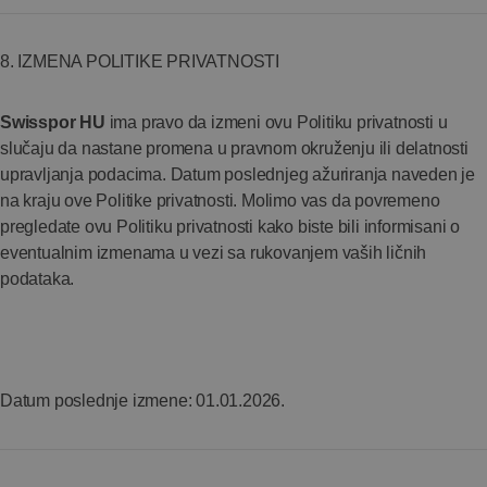
8. IZMENA POLITIKE PRIVATNOSTI
Swisspor HU
ima pravo da izmeni ovu Politiku privatnosti u
slučaju da nastane promena u pravnom okruženju ili delatnosti
upravljanja podacima. Datum poslednjeg ažuriranja naveden je
na kraju ove Politike privatnosti. Molimo vas da povremeno
pregledate ovu Politiku privatnosti kako biste bili informisani o
eventualnim izmenama u vezi sa rukovanjem vaših ličnih
podataka.
Datum poslednje izmene: 01.01.2026.