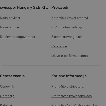
swisspor Hungary SEE Kft.
Proizvodi
Naša povijest
Keramički krovni crepovi
Naše fabrike
PIR toplotna izolacija
Društvena odgovornost
Sistem krovnog oluka
Reference
Izjave o performansama
Centar znanja
Korisne informacije
Cenovnik
Pronađite distributera
Garancija
Pretraživač krovopokrivača
Katalozi
Pretraživač stručnih savjetnika