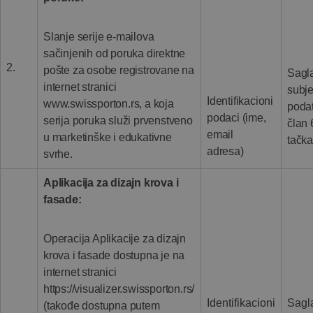
Slanje serije e-mailova
sačinjenih od poruka direktne
2.
pošte za osobe registrovane na
Sagl
internet stranici
subje
Identifikacioni
www.swissporton.rs, a koja
poda
podaci (ime,
serija poruka služi prvenstveno
član 
email
u marketinške i edukativne
tačka
adresa)
svrhe.
Aplikacija za dizajn krova i
fasade:
Operacija Aplikacije za dizajn
krova i fasade dostupna je na
internet stranici
https://visualizer.swissporton.rs/
Identifikacioni
Sagl
(takođe dostupna putem