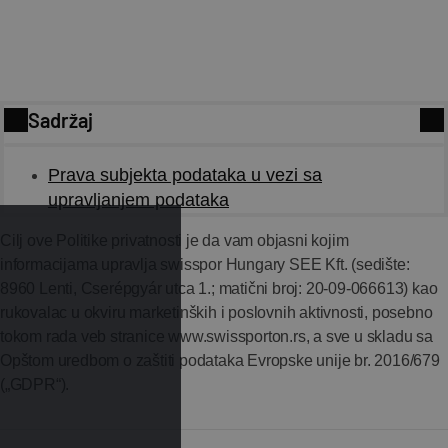
Sadržaj
Prava subjekta podataka u vezi sa
POLITIKA PRIVATNOSTI
upravljanjem podataka
Cilj ove Politike privatnosti je da vam objasni kojim
informacijama upravlja swisspor Hungary SEE Kft. (sedište:
8960 Lenti, Cserépgyár utca 1.; matični broj: 20-09-066613) kao
rukovalac u okviru marketinških i poslovnih aktivnosti, posebno
tokom rada veb stranice www.swissporton.rs, a sve u skladu sa
Opštom uredbom o zaštiti podataka Evropske unije br. 2016/679
(„GDPR“).