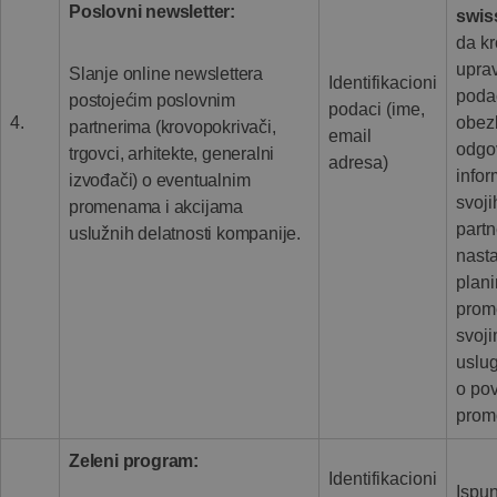
Poslovni newsletter:
swis
da k
uprav
Slanje online newslettera
Identifikacioni
poda
postojećim poslovnim
podaci (ime,
4.
obez
partnerima (krovopokrivači,
email
odgo
trgovci, arhitekte, generalni
adresa)
infor
izvođači) o eventualnim
svoji
promenama i akcijama
partn
uslužnih delatnosti kompanije.
nasta
plan
prom
svoj
uslu
o po
prom
Zeleni program:
Identifikacioni
Ispun