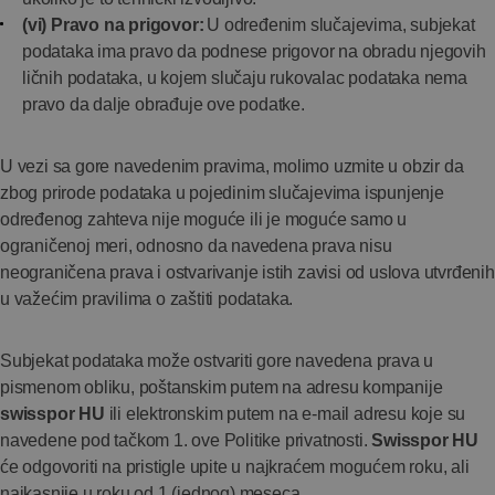
(vi) Pravo na prigovor:
U određenim slučajevima, subjekat
podataka ima pravo da podnese prigovor na obradu njegovih
ličnih podataka, u kojem slučaju rukovalac podataka nema
pravo da dalje obrađuje ove podatke.
U vezi sa gore navedenim pravima, molimo uzmite u obzir da
zbog prirode podataka u pojedinim slučajevima ispunjenje
određenog zahteva nije moguće ili je moguće samo u
ograničenoj meri, odnosno da navedena prava nisu
neograničena prava i ostvarivanje istih zavisi od uslova utvrđenih
u važećim pravilima o zaštiti podataka.
Subjekat podataka može ostvariti gore navedena prava u
pismenom obliku, poštanskim putem na adresu kompanije
swisspor HU
ili elektronskim putem na e-mail adresu koje su
navedene pod tačkom 1. ove Politike privatnosti.
Swisspor HU
će odgovoriti na pristigle upite u najkraćem mogućem roku, ali
najkasnije u roku od 1 (jednog) meseca.