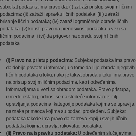
subjekat podataka ima pravo da: (i) zatraži pristup svojim ličnim
podacima; (ii) zatraži ispravku ličnih podataka; (iii) zatraži
brisanje ličnih podataka; (iv) zatraži ograničenje obrade ličnih
podataka; (v) koristi pravo na prenosivost podataka u vezi sa
ličnim podacima; i (vi) da prigovor na obradu svojih ličnih
podataka.
(i) Pravo na pristup podacima:
Subjekat podataka ima pravo
da dobije povratnu informaciju o tome da li je obrada njegovih
ličnih podataka u toku, i ako je takva obrada u toku, ima pravo
na pristup svojim ličnim podacima, kao i određenima
informacijama u vezi sa obradom podataka. Pravo pristupa,
između ostalog, odnosi se na sledeće informacije: cilj
upravljanja podacima, kategorije podataka kojima se upravlja,
naznaka primaoca kojima su podaci prosleđeni. Subjekat
podataka takođe ima pravo da zahteva kopiju svojih ličnih
podataka kojima upravlja rukovalac podataka.
(ii) Pravo na ispravku podataka:
U određenim slučajevima,