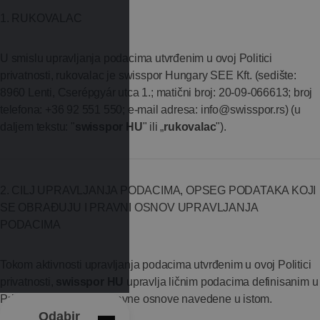
1. RUKOVALAC
U smislu upravljanja podacima utvrđenim u ovoj Politici
privatnosti, rukovalac je swisspor Hungary SEE Kft. (sedište:
8960 Lenti, Cserépgyár utca 1.; matični broj: 20-09-066613; broj
telefona: +36 92 551 550; e-mail adresa:
info@swisspor.rs
) (u
daljem tekstu: "
swisspor HU
" ili „
rukovalac
").
2. CILJ UPRAVLJANJA PODACIMA, OPSEG PODATAKA KOJI
SE OBRAĐUJU I PRAVNI OSNOV UPRAVLJANJA
PODACIMA
Tokom aktivnosti upravljanja podacima utvrđenim u ovoj Politici
privatnosti,
swisspor HU
upravlja ličnim podacima definisanim u
Prilogu br. 1 u svrhe i pravne osnove navedene u istom.
Odabir