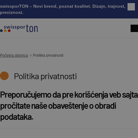
swissporTON – Novi brend, poznat kvalitet. Dizajn, trajnost,
Zatv
preciznost.
Početna stranica
Politika privatnosti
Politika privatnosti
Preporučujemo da pre korišćenja veb sajta
pročitate naše obaveštenje o obradi
podataka.