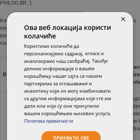
PRILOG BR. 1
×
Kompanija swisspor Hungary SEE Kft., kao rukovalac, u okviru
Ова веб локација користи
marketinških i poslovnih aktivnosti obrađuje sledeće lične
колачиће
podatke u svrhe, po pravnom osnovu i u trajanju kako je
navedeno:
Користимо колачиће да
персонализујемо садржај, огласе и
анализирамо наш саобраћај. Такође
Opseg
Prav
делимо информације о вашем
Naziv i svrha upravljanja
podataka
Broj
upra
коришћењу нашег сајта са нашим
podacima
koji se
pod
партнерима за оглашавање и
obrađuju
аналитику који их могу комбиновати
са другим информацијама које сте им
Sagl
дали или које су они прикупили
subje
вашим коришћењем њихових услуга.
poda
Политика приватности
član 
tačka
ПРИХВАТИ СВЕ