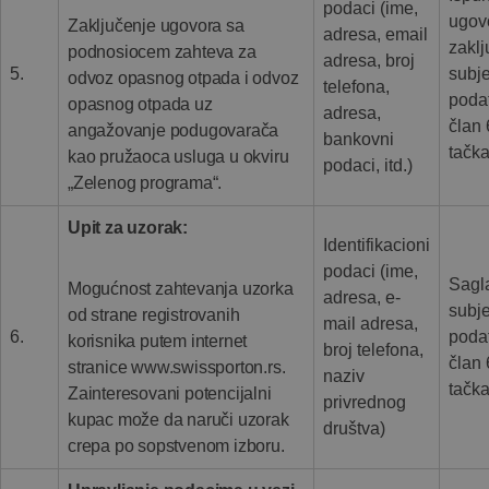
podaci (ime,
ugovo
Zaključenje ugovora sa
adresa, email
zakl
podnosiocem zahteva za
adresa, broj
5.
subj
odvoz opasnog otpada i odvoz
telefona,
poda
opasnog otpada uz
adresa,
član 
angažovanje podugovarača
bankovni
tačka
kao pružaoca usluga u okviru
podaci, itd.)
„Zelenog programa“.
Upit za uzorak:
Identifikacioni
podaci (ime,
Sagl
Mogućnost zahtevanja uzorka
adresa, e-
subj
od strane registrovanih
mail adresa,
6.
poda
korisnika putem internet
broj telefona,
član 
stranice www.swissporton.rs.
naziv
tačka
Zainteresovani potencijalni
privrednog
kupac može da naruči uzorak
društva)
crepa po sopstvenom izboru.