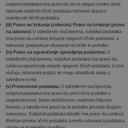
subjekat podataka ima pravo da se na njegov zahtev izvrši
ispravak netačnih ličnih podataka odnosno dopuna
nepotpunih ličnih podataka.
(iii) Pravo na brisanje (zaborav):
Pravo na brisanje (pravo
na zaborav):
U određenim slučajevima, subjekat podataka
ima pravo da zahteva brisanje njegovih ličnih podataka, a
rukovalac podataka je obavezan da briše te podatke.
(iv) Pravo na ograničenje upravljanja podacima:
U
određenim slučajevima, subjekat podataka ima pravo da
zahteva ograničenje obrade njegovih ličnih podataka. U tom
slučaju, relevantni podaci se mogu obrađivati samo u
određene svrhe.
(v) Prenosivost podataka:
U određenim slučajevima,
subjekat podataka ima pravo da primi lične podatke u
segmentiranom, široko korišćenom, mašinski čitljivom
formatu, a takođe ima pravo da te podatke prosledi drugom
rukovaocu. Subjekat podataka takođe ima pravo da zahteva
direktan prenos ličnih podataka između rukovaoca podataka,
ukoliko je to tehnički izvodljivo.