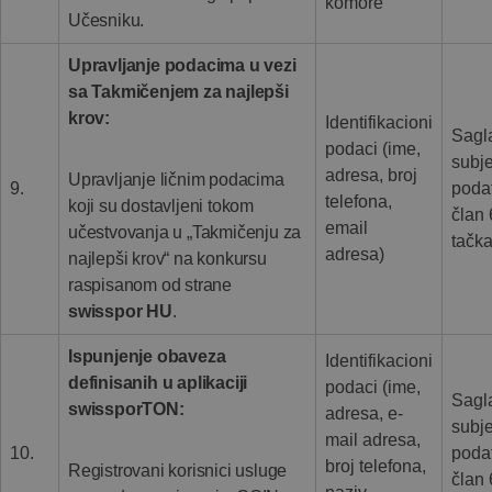
komore
Učesniku.
Upravljanje podacima u vezi
sa Takmičenjem za najlepši
krov:
Identifikacioni
Sagl
podaci (ime,
subj
adresa, broj
Upravljanje ličnim podacima
9.
poda
telefona,
koji su dostavljeni tokom
član 
email
učestvovanja u „Takmičenju za
tačka
adresa)
najlepši krov“ na konkursu
raspisanom od strane
swisspor HU
.
Ispunjenje obaveza
Identifikacioni
definisanih u aplikaciji
podaci (ime,
Sagl
swissporTON:
adresa, e-
subj
mail adresa,
10.
poda
broj telefona,
Registrovani korisnici usluge
član 