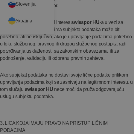
Slovenija
ispuni već zaključen ugovor.
Україна
Osim navedenog, legitimni interes
swisspor HU
-a u vezi sa
upravljanjem ličnim podacima subjekta podataka može biti
posebno, ali ne isključivo, ako je upravljanje podacima potrebno
u toku službenog, pravnog ili drugog službenog postupka radi
potvrđivanja usklađenosti sa zakonskim obavezama, ili za
podnošenje, validaciju ili odbranu pravnih zahteva.
Ako subjekat podataka ne dostavi svoje lične podatke prilikom
upravljanja podacima koji se zasnivaju na legitimnom interesu, u
tom slučaju
swisspor HU
neće moći da pruža odgovarajuću
uslugu subjektu podataka.
3. LICA KOJA IMAJU PRAVO NA PRISTUP LIČNIM
PODACIMA