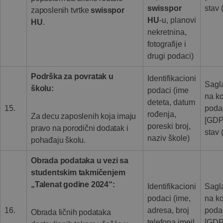
swisspor
stav 
zaposlenih tvrtke
swisspor
HU
-u, planovi
HU
.
nekretnina,
fotografije i
drugi podaci)
Podrška za povratak u
Identifikacioni
Sagla
školu:
podaci (ime
na ko
deteta, datum
15.
poda
rođenja,
Za decu zaposlenih koja imaju
[GDP
poreski broj,
pravo na porodični dodatak i
stav 
naziv škole)
pohađaju školu.
Obrada podataka u vezi sa
studentskim takmičenjem
„Talenat godine 2024“:
Identifikacioni
Sagla
podaci (ime,
na ko
16.
adresa, broj
poda
Obrada ličnih podataka
telefona,imejl
[GDP