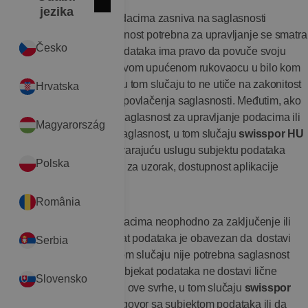
Zatvori
International
jezika
Ukoliko se upravljanje podacima zasniva na saglasnosti
subjekta podataka, saglasnost potrebna za upravljanje se smatra
Česko
dobrovoljnim. Subjekat podataka ima pravo da povuče svoju
saglasnost pismenom izjavom upućenom rukovaocu u bilo kom
trenutku, pod uslovom da u tom slučaju to ne utiče na zakonitost
Hrvatska
upravljanja podacima pre povlačenja saglasnosti. Međutim, ako
subjekat podataka ne da saglasnost za upravljanje podacima ili
Magyarország
povuče svoju prethodnu saglasnost, u tom slučaju
swisspor HU
neće moći da pruža odgovarajuću uslugu subjektu podataka
Polska
(npr. ispunjavanje zahteva za uzorak, dostupnost aplikacije
Krovni pokrivač).
România
Ukoliko je upravljanje podacima neophodno za zaključenje ili
izvršenje ugovora, subjekat podataka je obavezan da dostavi
Serbia
svoje lične podatke. U ovom slučaju nije potrebna saglasnost
subjekta podataka. Ako subjekat podataka ne dostavi lične
Slovensko
podatke koji se obrađuju u ove svrhe, u tom slučaju
swisspor
HU
neće moći da sklopi ugovor sa subjektom podataka ili da