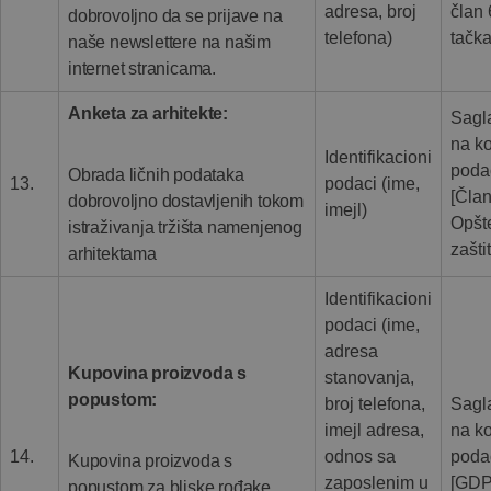
adresa, broj
član 
dobrovoljno da se prijave na
telefona)
tačka
naše newslettere na našim
internet stranicama.
Anketa za arhitekte:
Sagla
na ko
Identifikacioni
poda
Obrada ličnih podataka
13.
podaci (ime,
[Član
dobrovoljno dostavljenih tokom
imejl)
Opšt
istraživanja tržišta namenjenog
zašti
arhitektama
Identifikacioni
podaci (ime,
adresa
Kupovina proizvoda s
stanovanja,
popustom:
broj telefona,
Sagla
imejl adresa,
na ko
14.
odnos sa
poda
Kupovina proizvoda s
zaposlenim u
[GDP
popustom za bliske rođake