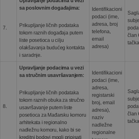
Upravljanje podacima u vezi
sa poslovnim događajima:
Identifikacioni
Sagl
podaci (ime,
subj
adresa, broj
Prikupljanje ličnih podataka
7.
poda
telefona,
tokom raznih događaja putem
član 
email
liste posetioca u cilju
tačka
adresa)
olakšavanja budućeg kontakta
i saradnje.
Upravljanje podacima u vezi
Identifikacioni
sa stručnim usavršavanjem:
podaci (ime,
adresa,
Sagl
Prikupljanje ličnih podataka
registarski
subj
tokom raznih obuka za stručno
broj, email
8.
poda
usavršavanje putem liste
adresa),
član 
posetioca za Mađarsku komoru
naziv
tačka
arhitekata i regionalno
nadležne
nadležnu komoru, kako bi se
regionalne
kreditni bodovi mogli pripisati