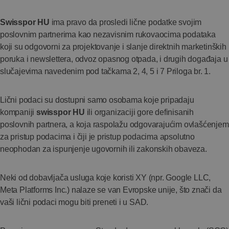
Swisspor HU
ima pravo da prosledi lične podatke svojim
poslovnim partnerima kao nezavisnim rukovaocima podataka
koji su odgovorni za projektovanje i slanje direktnih marketinških
poruka i newslettera, odvoz opasnog otpada, i drugih događaja u
slučajevima navedenim pod tačkama 2, 4, 5 i 7 Priloga br. 1.
Lični podaci su dostupni samo osobama koje pripadaju
kompaniji
swisspor HU
ili organizaciji gore definisanih
poslovnih partnera, a koja raspolažu odgovarajućim ovlašćenjem
za pristup podacima i čiji je pristup podacima apsolutno
neophodan za ispunjenje ugovornih ili zakonskih obaveza.
Neki od dobavljača usluga koje koristi XY (npr. Google LLC,
Meta Platforms Inc.) nalaze se van Evropske unije, što znači da
vaši lični podaci mogu biti preneti i u SAD.