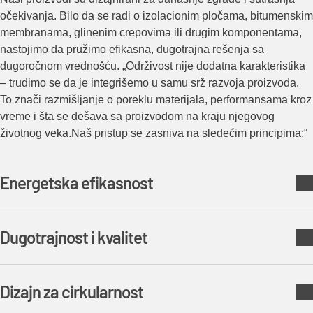
očekivanja. Bilo da se radi o izolacionim pločama, bitumenskim
membranama, glinenim crepovima ili drugim komponentama,
nastojimo da pružimo efikasna, dugotrajna rešenja sa
dugoročnom vrednošću. „Održivost nije dodatna karakteristika
– trudimo se da je integrišemo u samu srž razvoja proizvoda.
To znači razmišljanje o poreklu materijala, performansama kroz
vreme i šta se dešava sa proizvodom na kraju njegovog
životnog veka.Naš pristup se zasniva na sledećim principima:“
Energetska efikasnost
Naši proizvodi doprinose smanjenju energetske potrošnje
Dugotrajnost i kvalitet
zgrada, podržavajući klimatske ciljeve, usklađenost sa
propisima i uštede na duže staze.
Razvijamo materijale koji traju čak i u zahtevnim uslovima.
Dizajn za cirkularnost
Dug vek trajanja igra ključnu ulogu u smanjenju uticaja na
životnu sredinu tokom životnog ciklusa proizvoda.