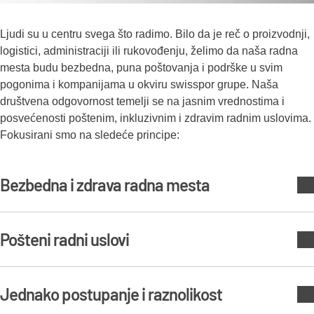
Ljudi su u centru svega što radimo. Bilo da je reč o proizvodnji,
logistici, administraciji ili rukovođenju, želimo da naša radna
mesta budu bezbedna, puna poštovanja i podrške u svim
pogonima i kompanijama u okviru swisspor grupe. Naša
društvena odgovornost temelji se na jasnim vrednostima i
posvećenosti poštenim, inkluzivnim i zdravim radnim uslovima.
Fokusirani smo na sledeće principe:
Bezbedna i zdrava radna mesta
Posvećeni smo zaštiti fizičkog i mentalnog blagostanja
Pošteni radni uslovi
naših zaposlenih. To uključuje ulaganje u bezbednosne
sisteme, obuke, prevenciju rizika i poštovanje nacionalnih
propisa o zdravlju i bezbednosti.
Poštujemo radna prava, regulisano radno vreme i pravo na
Jednako postupanje i raznolikost
poštenu zaradu. Podržavamo otvoreni dijalog između
zaposlenih i menadžmenta i promovišemo kulturu