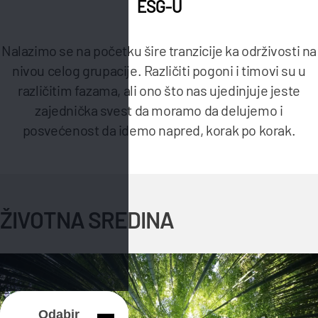
ESG-U
Nalazimo se na početku šire tranzicije ka održivosti na
nivou celog grupacije. Različiti pogoni i timovi su u
različitim fazama, ali ono što nas ujedinjuje jeste
zajednička svest da moramo da delujemo i
posvećenost da idemo napred, korak po korak.
ŽIVOTNA SREDINA
Odabir