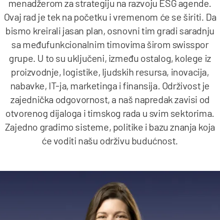
menadžerom za strategiju na razvoju ESG agende.
Ovaj rad je tek na početku i vremenom će se širiti. Da
bismo kreirali jasan plan, osnovni tim gradi saradnju
sa međufunkcionalnim timovima širom swisspor
grupe. U to su uključeni, između ostalog, kolege iz
proizvodnje, logistike, ljudskih resursa, inovacija,
nabavke, IT-ja, marketinga i finansija. Održivost je
zajednička odgovornost, a naš napredak zavisi od
otvorenog dijaloga i timskog rada u svim sektorima.
Zajedno gradimo sisteme, politike i bazu znanja koja
će voditi našu održivu budućnost.