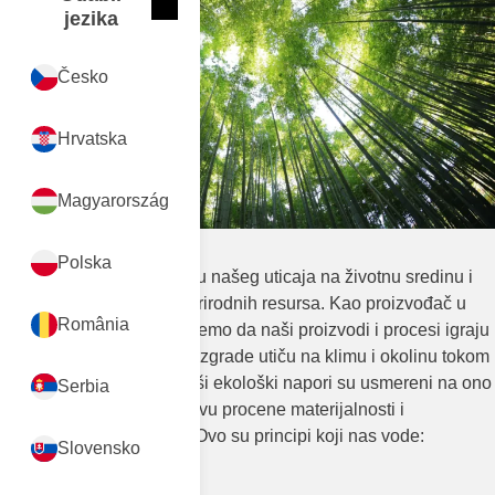
Zatvori
International
jezika
Česko
Hrvatska
Magyarország
Polska
Posvećeni smo smanjenju našeg uticaja na životnu sredinu i
odgovornom korišćenju prirodnih resursa. Kao proizvođač u
România
sektoru građevine, razumemo da naši proizvodi i procesi igraju
važnu ulogu u tome kako zgrade utiču na klimu i okolinu tokom
svog životnog ciklusa.Naši ekološki napori su usmereni na ono
Serbia
što je najvažnije, na osnovu procene materijalnosti i
relevantnosti u industriji. Ovo su principi koji nas vode:
Slovensko