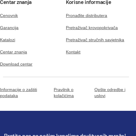
Centar znanja
Korisne informacije
Cenovnik
Pronađite distributera
Garancija
Pretraživač krovopokrivača
Katalozi
Pretraživač stručnih savjetnika
Centar znanja
Kontakt
Download centar
Informacije o zaštiti
Pravilnik o
Opšte odredbe i
podataka
kolačićima
uslovi
Pratite nas na našim kanalima društvenih mreža!