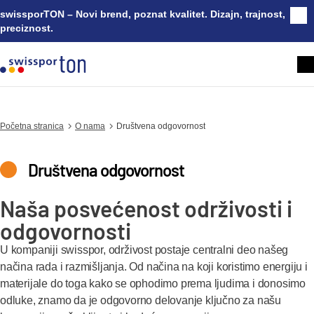
swissporTON – Novi brend, poznat kvalitet. Dizajn, trajnost,
Zatv
preciznost.
Početna stranica
O nama
Društvena odgovornost
Društvena odgovornost
Naša posvećenost održivosti i
odgovornosti
U kompaniji swisspor, održivost postaje centralni deo našeg
načina rada i razmišljanja. Od načina na koji koristimo energiju i
materijale do toga kako se ophodimo prema ljudima i donosimo
odluke, znamo da je odgovorno delovanje ključno za našu