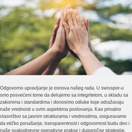
Odgovorno upravljanje je osnova našeg rada. U swisspor-u
smo posvećeni tome da delujemo sa integritetom, u skladu sa
zakonima i standardima i donosimo odluke koje odražavaju
naše vrednosti u svim aspektima poslovanja. Kao privatno
vlasništvo sa jasnim strukturama i vrednostima, osiguravamo
da etičko ponašanje, transparentnost i odgovornost budu deo i
naše svakodnevne operativne prakse i dugoročne strategije.