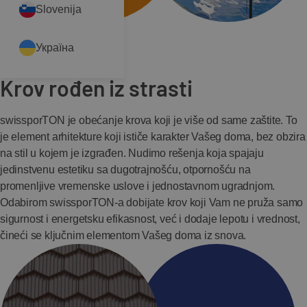
Slovenija
Україна
Krov rođen iz strasti
swissporTON je obećanje krova koji je više od same zaštite. To
je element arhitekture koji ističe karakter Vašeg doma, bez obzira
na stil u kojem je izgrađen. Nudimo rešenja koja spajaju
jedinstvenu estetiku sa dugotrajnošću, otpornošću na
promenljive vremenske uslove i jednostavnom ugradnjom.
Odabirom swissporTON-a dobijate krov koji Vam ne pruža samo
sigurnost i energetsku efikasnost, već i dodaje lepotu i vrednost,
čineći se ključnim elementom Vašeg doma iz snova.