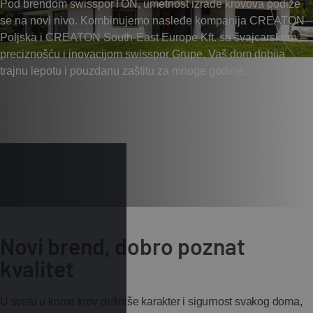
Pod brendom swissporTON, umetnost izrade krovova podiže
se na novi nivo. Kombinujemo nasleđe kompanija CREATON
Poljska i CREATON South-East Europe Kft. sa švajcarskom
preciznošću i inovacijom swisspor Grupe. Vaš dom dobija
trajnu lepotu i pouzdanu zaštitu za mnoge godine.
Novi brend, dobro poznat
kvalitet
U svetu u kome krov definiše karakter i sigurnost svakog doma,