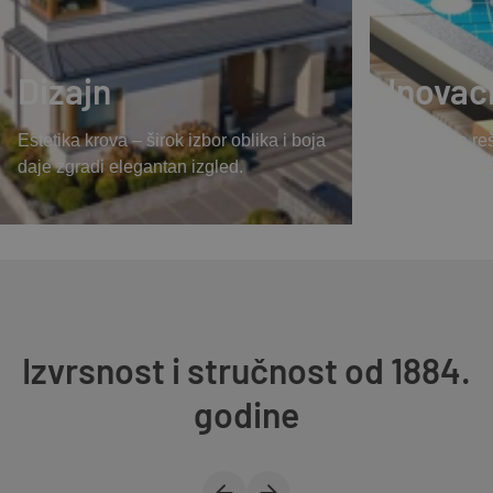
Dizajn
Inovac
Estetika krova – širok izbor oblika i boja
Inovativna re
daje zgradi elegantan izgled.
i funkcionaln
građevinske i
Izvrsnost i stručnost od 1884.
godine