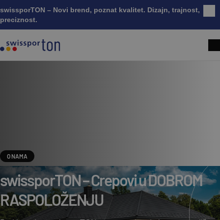
swissporTON – Novi brend, poznat kvalitet. Dizajn, trajnost,
Zatv
preciznost.
O NAMA
swissporTON – Crepovi u DOBROM
RASPOLOŽENJU