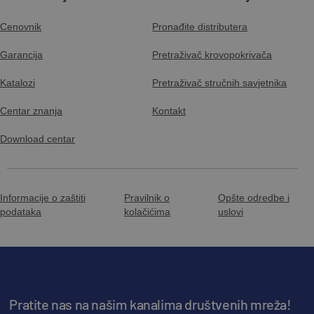
Cenovnik
Pronađite distributera
Garancija
Pretraživač krovopokrivača
Katalozi
Pretraživač stručnih savjetnika
Centar znanja
Kontakt
Download centar
Informacije o zaštiti
Pravilnik o
Opšte odredbe i
podataka
kolačićima
uslovi
Pratite nas na našim kanalima društvenih mreža!