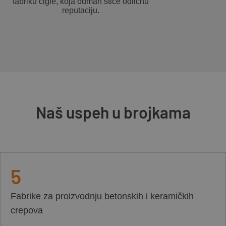
fabriku cigle, koja odmah stiče odličnu
reputaciju.
Naš uspeh u brojkama
5
Fabrike za proizvodnju betonskih i keramičkih
crepova