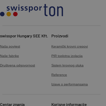
swisspor Hungary SEE Kft.
Proizvodi
Naša povijest
Keramički krovni crepovi
Naše fabrike
PIR toplotna izolacija
Društvena odgovornost
Sistem krovnog oluka
Reference
Izjave o performansama
Centar znanja
Korisne informacije