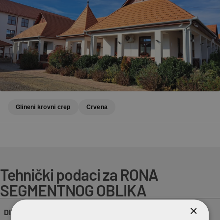
Glineni krovni crep
Crvena
Tehnički podaci za RONA
SEGMENTNOG OBLIKA
×
DIMENZIJE (PRIBL.)