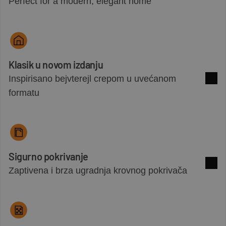
Perfect for a modern, elegant home
Pogle
Klasik u novom izdanju
Inspirisano bejvterejl crepom u uvećanom
Pogle
formatu
Sigurno pokrivanje
Zaptivena i brza ugradnja krovnog pokrivača
Pogle