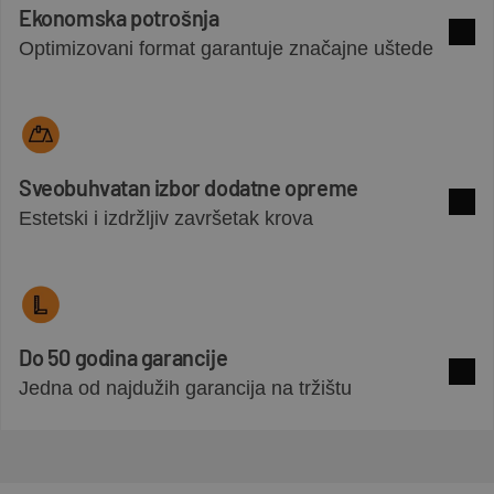
Ekonomska potrošnja
Optimizovani format garantuje značajne uštede
Pogle
Sveobuhvatan izbor dodatne opreme
Estetski i izdržljiv završetak krova
Pogle
Do 50 godina garancije
Jedna od najdužih garancija na tržištu
Pogle