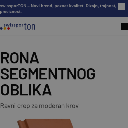
swissporTON – Novi brend, poznat kvalitet. Dizajn, trajnost,
Zatv
preciznost.
RONA
SEGMENTNOG
OBLIKA
Ravni crep za moderan krov