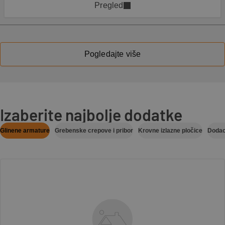
Pregled
Pogledajte više
Izaberite najbolje dodatke
Glinene armature
Grebenske crepove i pribor
Krovne izlazne pločice
Dodac