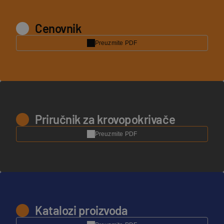
Cenovnik
Preuzmite PDF
Priručnik za krovopokrivače
Preuzmite PDF
Katalozi proizvoda