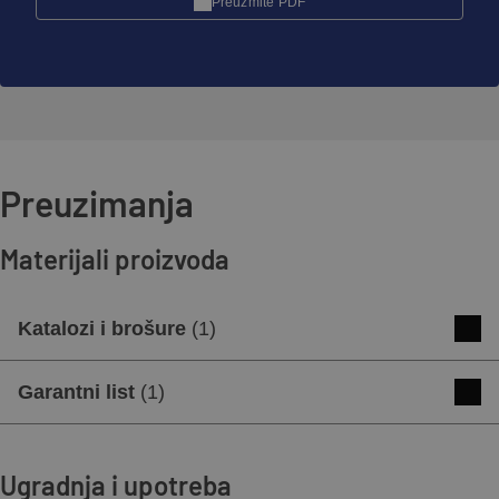
Preuzmite PDF
Preuzimanja
Materijali proizvoda
Katalozi i brošure
(
1
)
RÓNA product leaflet
Garantni list
(
1
)
Preuzmite
Pregled
Garancijski list – 50 godina
Ugradnja i upotreba
Preuzmite