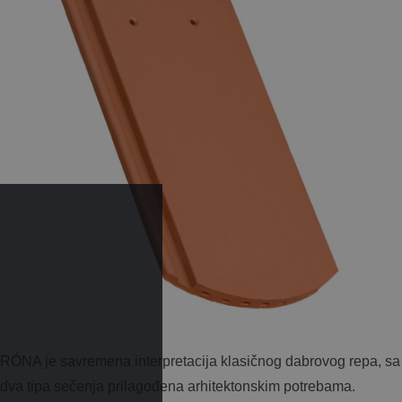
RÓNA je savremena interpretacija klasičnog dabrovog repa, sa
dva tipa sečenja prilagođena arhitektonskim potrebama.