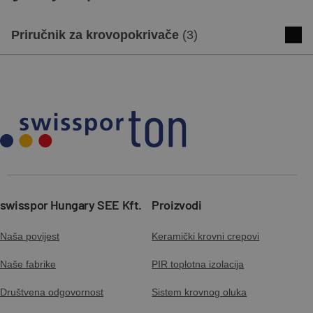
Priručnik za krovopokrivače
(
3
)
APPLICATION GUIDE - Side interlocking
plain roof tiles
Preuzmite
Pregled
APPLICATION GUIDE - Swisspor TETTO
Preuzmite
Pregled
swisspor Hungary SEE Kft.
Proizvodi
Naša povijest
Keramički krovni crepovi
APPLICATION GUIDE - Rain gutter
Naše fabrike
PIR toplotna izolacija
system
Preuzmite
Pregled
Društvena odgovornost
Sistem krovnog oluka