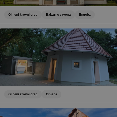
Glineni krovni crep
Bakarno crvena
Engoba
Glineni krovni crep
Crvena