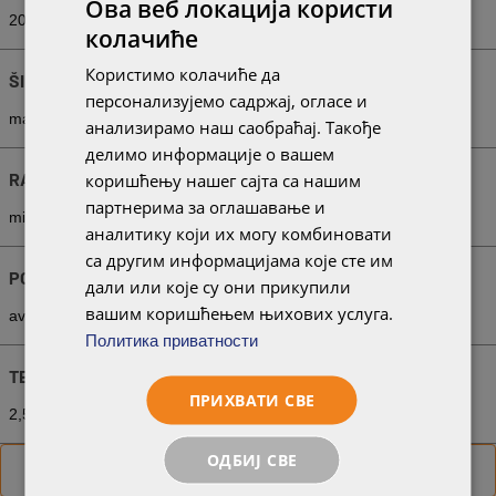
Ова веб локација користи
205 × 400 mm
колачиће
Користимо колачиће да
ŠIRINA POKRIVANJA
персонализујемо садржај, огласе и
max. 180 mm
анализирамо наш саобраћај. Такође
делимо информације о вашем
RAZMAK LETVI
коришћењу нашег сајта са нашим
партнерима за оглашавање и
min. 240 mm
av. 260 mm
max. 280 mm
аналитику који их могу комбиновати
са другим информацијама које сте им
POTREBAN CREP (PRIBL.)
дали или које су они прикупили
вашим коришћењем њихових услуга.
av. 21,4 kom./m²
Политика приватности
TEŽINA
ПРИХВАТИ СВЕ
2,55 kg/kom
54,6 Kg/m²
ОДБИЈ СВЕ
Pogledajte više