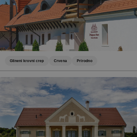
Glineni krovni crep
Crvena
Prirodno