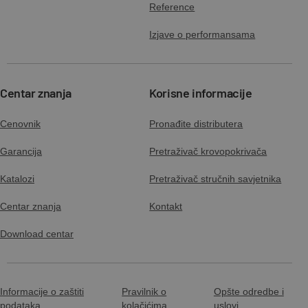
Reference
Izjave o performansama
Centar znanja
Korisne informacije
Cenovnik
Pronađite distributera
Garancija
Pretraživač krovopokrivača
Katalozi
Pretraživač stručnih savjetnika
Centar znanja
Kontakt
Download centar
Informacije o zaštiti
Pravilnik o
Opšte odredbe i
podataka
kolačićima
uslovi