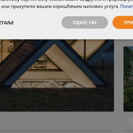
су они прикупили вашим коришћењем њихових услуга.
Полит
ЕТАЉЕ
ОДБИЈ СВЕ
ПРИ