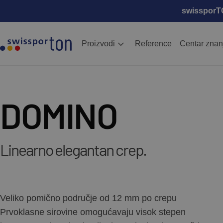
swissporTON
Proizvodi
Reference
Centar znan
DOMINO
Linearno elegantan crep.
Veliko pomično područje od 12 mm po crepu
Prvoklasne sirovine omogućavaju visok stepen