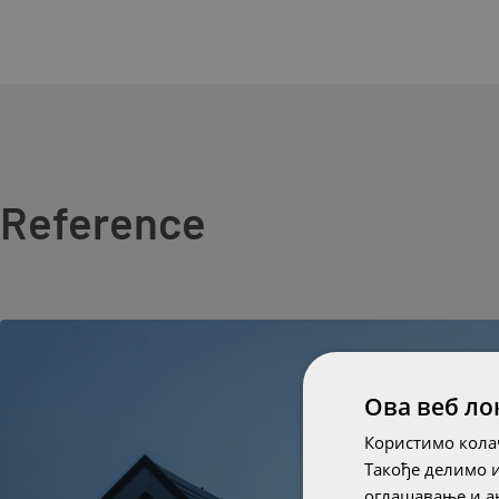
Reference
Ова веб ло
Користимо колач
Такође делимо 
оглашавање и ан