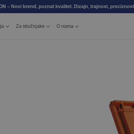
 – Novi brend, poznat kvalitet. Dizajn, trajnost, preciznost
ja
Za stručnjake
O nama