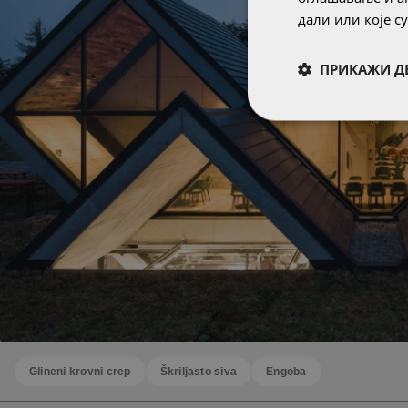
дали или које 
ПРИКАЖИ Д
Glineni krovni crep
Škriljasto siva
Engoba