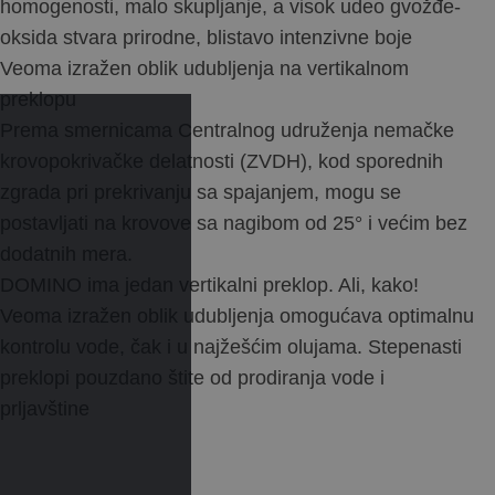
homogenosti, malo skupljanje, a visok udeo gvožđe-
oksida stvara prirodne, blistavo intenzivne boje
Veoma izražen oblik udubljenja na vertikalnom
preklopu
Prema smernicama Centralnog udruženja nemačke
krovopokrivačke delatnosti (ZVDH), kod sporednih
zgrada pri prekrivanju sa spajanjem, mogu se
postavljati na krovove sa nagibom od 25° i većim bez
dodatnih mera.
DOMINO ima jedan vertikalni preklop. Ali, kako!
Veoma izražen oblik udubljenja omogućava optimalnu
kontrolu vode, čak i u najžešćim olujama. Stepenasti
preklopi pouzdano štite od prodiranja vode i
prljavštine