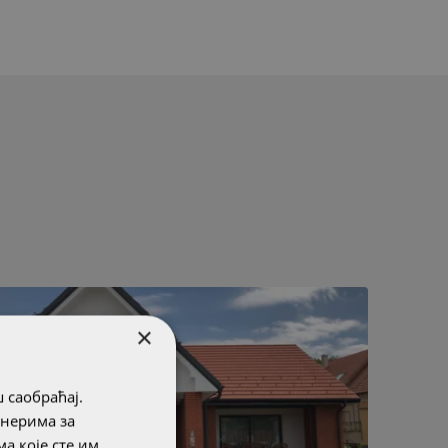
×
 саобраћај.
тнерима за
а које сте им