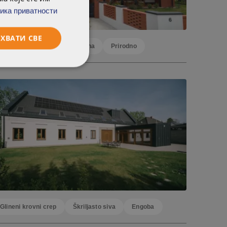
ика приватности
ХВАТИ СВЕ
Glineni krovni crep
Crvena
Prirodno
Glineni krovni crep
Škriljasto siva
Engoba