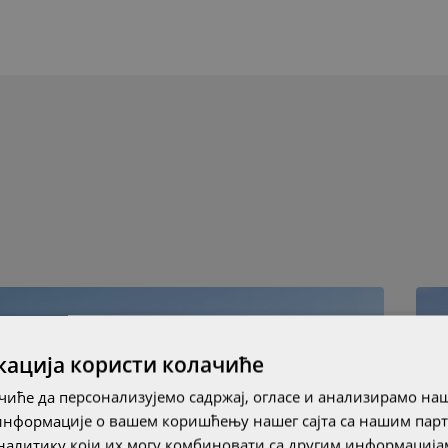
кација користи колачиће
иће да персонализујемо садржај, огласе и анализирамо наш
информације о вашем коришћењу нашег сајта са нашим пар
алитику који их могу комбиновати са другим информацијам