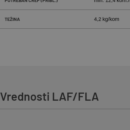
POTREBAN CREP (PRIBL.)
min. 12,4 kom.
TEŽINA
4,2 kg/kom
Vrednosti LAF/FLA