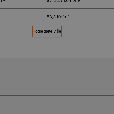
/m²
av. 12,7 kom./m²
53,3 Kg/m²
Pogledajte više