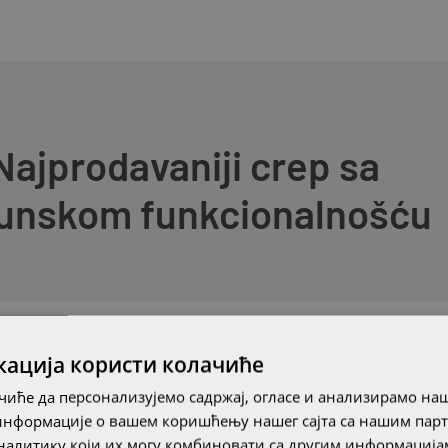
Najprodavaniji crep sa
unskom funkcionalnošću
кација користи колачиће
Univerzalna upotreba
Naj
иће да персонализујемо садржај, огласе и анализирамо наш
информације о вашем коришћењу нашег сајта са нашим пар
Za renoviranje istorijskih objekata i modernih
Mode
алитику који их могу комбиновати са другим информацијам