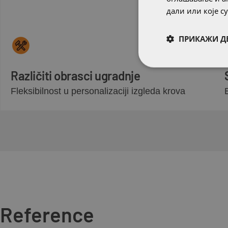
дали или које 
ПРИКАЖИ Д
Različiti obrasci ugradnje
Fleksibilnost u personalizaciji izgleda krova
Reference