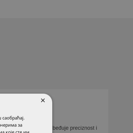
×
viši kvalitet
 саобраћај.
тнерима за
rna proizvodnja obezbeđuje preciznost i
а које сте им