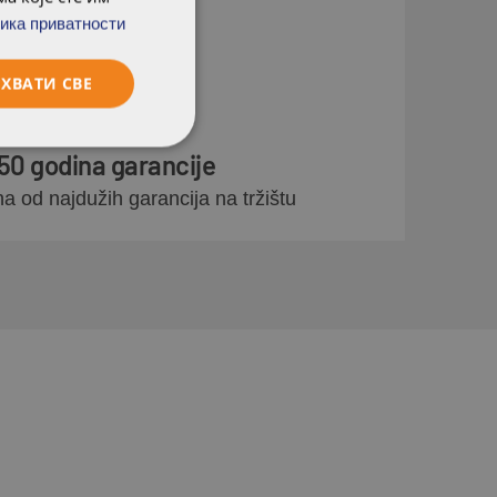
trajnost
ика приватности
ХВАТИ СВЕ
50 godina garancije
a od najdužih garancija na tržištu