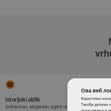
vrh
Ова веб ло
Istorijski oblik
Користимо колач
Такође делимо 
Sofisticiran, elegantan izgled objekta
оглашавање и ан