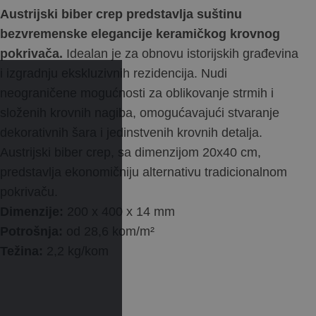
Austrijski biber crep predstavlja suštinu
bezvremenske elegancije keramičkog krovnog
pokrivača.
Idealan je za obnovu istorijskih građevina
i izgradnju ekskluzivnih rezidencija. Nudi
neograničene mogućnosti za oblikovanje strmih i
složenih krovnih nagiba, omogućavajući stvaranje
dekorativnih šara i jedinstvenih krovnih detalja.
Austrijski biber crep, sa dimenzijom 20x40 cm,
predstavlja ekonomičniju alternativu tradicionalnom
pokrivaču.
Dimenzije:
200 x 400 x 14 mm
Potrošnja:
od 28,6 kom/m²
Težina:
2,2 kg/kom