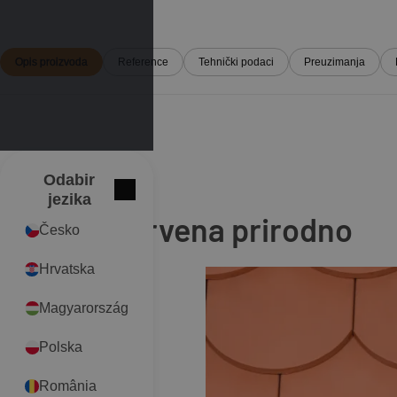
Opis proizvoda
Reference
Tehnički podaci
Preuzimanja
Odabir
International
Zatvori
Boja:
jezika
Prirodno crvena prirodno
Česko
Hrvatska
Magyarország
Polska
România