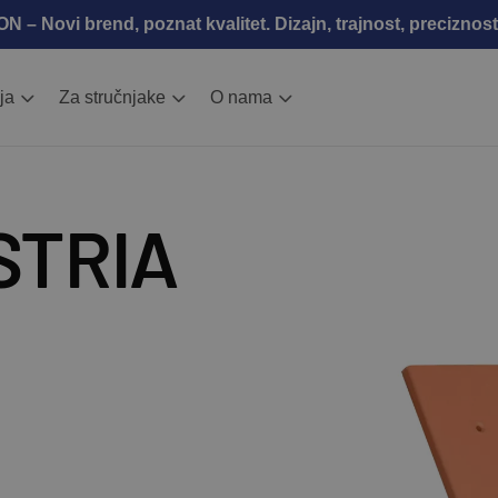
 – Novi brend, poznat kvalitet. Dizajn, trajnost, preciznost
ja
Za stručnjake
O nama
STRIA