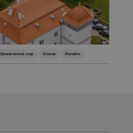
Glineni krovni crep
Crvena
Prirodno