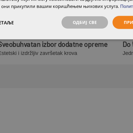
kuća
dugo
су они прикупили вашим коришћењем њихових услуга.
Полит
ЕТАЉЕ
ОДБИЈ СВЕ
ПРИ
Sveobuhvatan izbor dodatne opreme
Do 
Estetski i izdržljiv završetak krova
Jedn