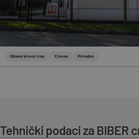
Glineni krovni crep
Crvena
Prirodno
Tehnički podaci za BIBER c