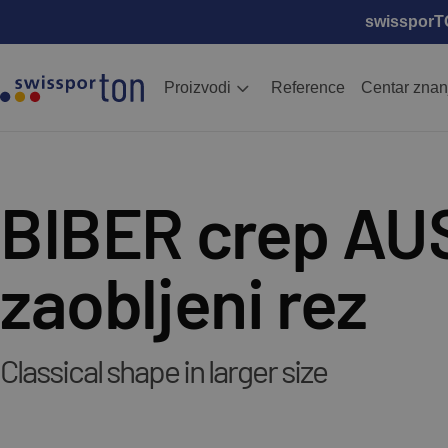
swissporTON
Proizvodi
Reference
Centar znan
BIBER crep AU
zaobljeni rez
Classical shape in larger size